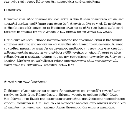
εξωτικών ειδών στους βιότοπους δεν παρουσιάζει κανένα πρόβλημα.
Η ποντίκα
.
Η ποντίκα είναι είδος παμφάγο που έχει εισαχθεί στην Κύπρο παλαιότερα και σήμερα
προκαλεί μεγάλα προβλήματα στην άγρια ζωή. Απαντά σε όλο το νησί. Σε μεγάλους
αριθμούς, επηρεάζει αρνητικά τα θηράματα αλλά και τα άλλα είδη άγριας ζωής αφού
τρέφεται με τα αυγά και τους νεοσσούς των πτηνών και τα νεογνά των λαγών.
Η πιο επιτυχημένη μέθοδος καταπολέμησης της ποντίκας, είναι η βιολογική
καταπολέμησή της από αρπακτικά και νυκτόβια είδη. Ειδικά το ανθρωποπούλι, είδος
νυκτόβιο, μπορεί να μειώσει σε μεγάλους αριθμούς την ποντίκα -ένα ζευγάρι
ανθρωποπουλιών μπορεί να καταναλώσει 3.000 ποντίκες ετησίως. Γι’ αυτό το λόγο
ενθαρρύνεται η φωλαιωποίησή του με την τοποθέτηση τεχνητών φωλιών στην
ύπαιθρο. Ιδιαίτερη σημασία δίνεται επίσης στην προστασία όλων των αρπακτικών
ειδών όπως π.χ. φαλκονιών, γερακιών, αετών κ.λπ..
Διαχείριση των βιοτόπων:
Οι βιότοποι είναι ο κύριος και σημαντικός παράγοντας που επηρεάζει την επιβίωση
της άγριας ζωής. Στην Κύπρο όμως, οι βιότοποι νοσούν σε σοβαρό βαθμό˙ άλλοι
θυσιάζονται στο βωμό της οικιστικής ανάπτυξης, της εξεύρεσης περισσότερου
χώρου, φαγητού κ.λ.π., και άλλοι καταστρέφονται από αποχετεύσεις και
αδικαιολόγητες πυρκαγιές ή κάψιμο. Χωρίς βιότοπους, δεν υπάρχει άγρια ζωή.