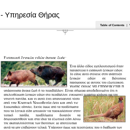
 - Υπηρεσία Θήρας
Table of Contents
|
Εισαγωγή ξενικών ειδών άγριας ζωής:
Ένα άλλο είδος εμπλουτισμού ήταν
παλαιότερα η εισαγωγή ξενικών ειδών.
Το είδος αυτό στόχευε στην ανάπτυξη
σε
ξενικών
ειδών
βιότοπους
παρόμοιους με αυτούς του εξωτερικού,
χωρίς όμως να επηρεάζεται η
υπάρχουσα άγρια ζωή ή το περιβάλλον. Είναι σήμερα αποδεδειγμένο ότι η
απελευθέρωση ξενικών ειδών στο περιβάλλον, εγκυμονεί τεράστιο κίνδυνο για την
γηγενή πανίδα, και γι αυτό έχει απαγορευτεί τόσο
από την Κρατική Νομοθεσία όσο και από τις
Ευρωπαϊκές οδηγίες. Εκτός όμως από τα προβλήματα
που τα ξενικά είδη μπορούν να προκαλέσουν στην
τοπική
πανίδα,
προβλήματα
δυνατόν
να
δημιουργηθούν και στα ίδια τα εξωτικά είδη λόγω
της ακαταλληλότητας των βιοτόπων, με αποτέλεσμα
αυτά να μην επιβιώνουν τελικά. Υπάρχουν όμως και περιπτώσεις που η διαβίωση των