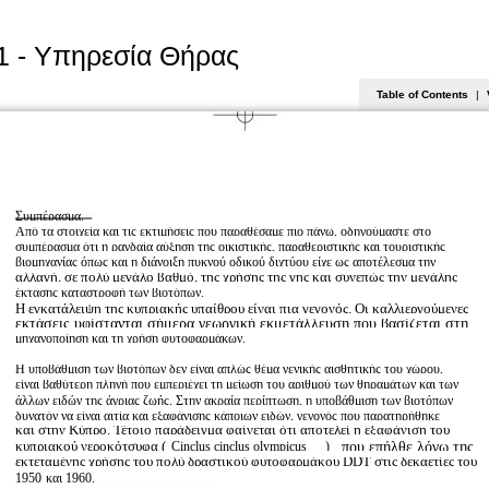
1 - Υπηρεσία Θήρας
Table of Contents
|
Συμπέρασμα.
Από τα στοιχεία και τις εκτιμήσεις που παραθέσαμε πιο πάνω, οδηγούμαστε στο
συμπέρασμα ότι η ραγδαία αύξηση της οικιστικής, παραθεριστικής και τουριστικής
βιομηχανίας όπως και η διάνοιξη πυκνού οδικού διχτύου είχε ως αποτέλεσμα την
αλλαγή, σε πολύ μεγάλο βαθμό, της χρήσης της γης και συνεπώς την μεγάλης
έκτασης καταστροφή των βιοτόπων.
Η εγκατάλειψη της κυπριακής υπαίθρου είναι πια γεγονός. Οι καλλιεργούμενες
εκτάσεις υφίστανται σήμερα γεωργική εκμετάλλευση που βασίζεται στη
μηχανοποίηση και τη χρήση φυτοφαρμάκων.
Η υποβάθμιση των βιοτόπων δεν είναι απλώς θέμα γενικής αισθητικής του χώρου,
είναι βαθύτερη πληγή που εμπεριέχει τη μείωση του αριθμού των θηραμάτων και των
άλλων ειδών της άγριας ζωής. Στην ακραία περίπτωση, η υποβάθμιση των βιοτόπων
δυνατόν να είναι αιτία και εξαφάνισης κάποιων ειδών, γεγονός που παρατηρήθηκε
και στην Κύπρο. Τέτοιο παράδειγμα φαίνεται ότι αποτελεί η εξαφάνιση του
κυπριακού νεροκότσυφα (
που επήλθε λόγω της
Cinclus cinclus olympicus
)
εκτεταμένης χρήσης του πολύ δραστικού φυτοφαρμάκου DDT στις δεκαετίες του
1950
και 1960.