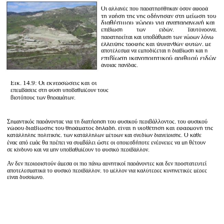
Οι αλλαγές που παρατηρήθηκαν όσον αφορά
τη χρήση της γης οδήγησαν στη μείωση του
διαθέσιμου χώρου για αναπαραγωγή και
επιβίωση
των
ειδών.
Ταυτόχρονα,
παρατηρείται και υποβάθμιση των χώρων λόγω
έλλειψης τροφής και ψυχανθών φυτών, με
αποτέλεσμα να εμποδίζεται η διαβίωση και η
επιβίωση ικανοποιητικού αριθμού ειδών
άγριας πανίδας.
Εικ. 14.9: Οι εκχερσώσεις και οι
επεμβάσεις στη φύση υποβαθμίζουν τους
βιοτόπους των θηραμάτων.
Σημαντικός παράγοντας για τη διατήρηση του φυσικού περιβάλλοντος, του φυσικού
χώρου διαβίωσης του θηράματος δηλαδή, είναι η υιοθέτηση και εφαρμογή της
κατάλληλης πολιτικής, των κατάλληλων μέτρων και σχεδίων διαχείρισης. Ο κάθε
ένας από εμάς θα πρέπει να συμβάλει ώστε οι οποιεσδήποτε ενέργειες να μη θέτουν
σε κίνδυνο και να μην υποβαθμίζουν το φυσικό περιβάλλον.
Αν δεν περιοριστούν άμεσα οι πιο πάνω αρνητικοί παράγοντες και δεν προστατευτεί
αποτελεσματικά το φυσικό περιβάλλον, το μέλλον για καλύτερες κυνηγετικές μέρες
είναι δυσοίωνο.