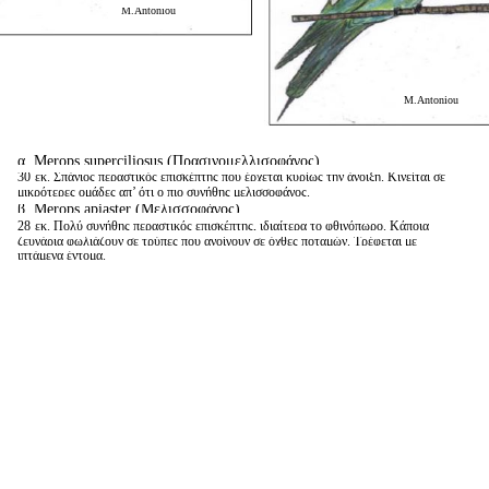
M.Antoniou
M.Antoniou
α. Merops superciliosus (Πρασινομελλισοφάγος)
30
εκ. Σπάνιος περαστικός επισκέπτης που έρχεται κυρίως την άνοιξη. Κινείται σε
μικρότερες ομάδες απ’ ότι ο πιο συνήθης μελισσοφάγος.
β. Merops apiaster (Μελισσοφάγος)
28
εκ. Πολύ συνήθης περαστικός επισκέπτης, ιδιαίτερα το φθινόπωρο. Κάποια
ζευγάρια φωλιάζουν σε τρύπες που ανοίγουν σε όχθες ποταμών. Τρέφεται με
ιπτάμενα έντομα.