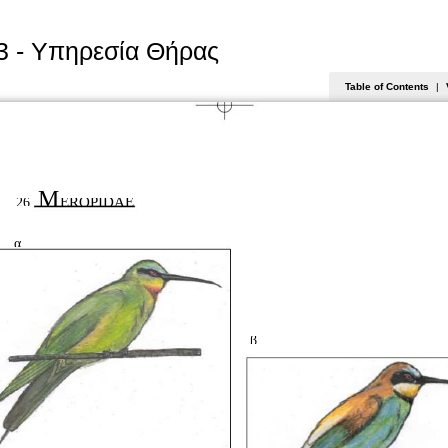
3 - Υπηρεσία Θήρας
Table of Contents
|
M
EROPIDAE
26.
α.
β.